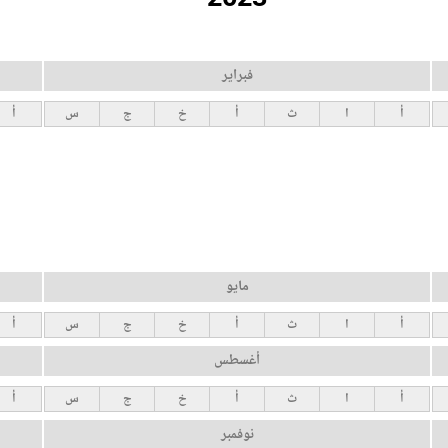
فبراير
أ
ا
ث
أ
خ
ج
س
أ
مايو
أ
ا
ث
أ
خ
ج
س
أ
أغسطس
أ
ا
ث
أ
خ
ج
س
أ
نوفمبر