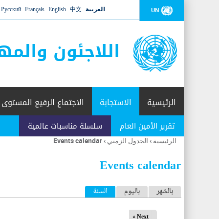
العربية
中文
English
Français
Русский
UN
اللاجئون والمه
الرئيسية
الاستجابة
الاجتماع الرفيع المستوى
تقرير الأمين العام
سلسلة مناسبات عالمية
الرئيسية
›
الجدول الزمني
›
Events calendar
أنت
هنا
Events calendar
ا
بالشهر
باليوم
السنة
(علامة التبويب النشطة)
ل
Next »