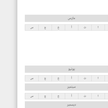
مارس
ا
ث
أ
خ
ج
س
يونيو
ا
ث
أ
خ
ج
س
سبتمبر
ا
ث
أ
خ
ج
س
ديسمبر