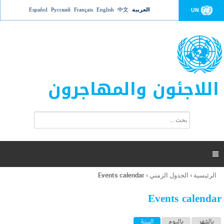
Jump to navigation
العربية
中文
English
Français
Русский
Español
UN
اللاجئون والمهاجرون
ا
ب
س
ح
ت
ث
م
ا

ر
ة
الرئيسية
›
الجدول الزمني
›
Events calendar
أنت
ا
هنا
ل
Events calendar
ب
ح
ا
بالشهر
باليوم
السنة
(علامة التبويب النشطة)
ث