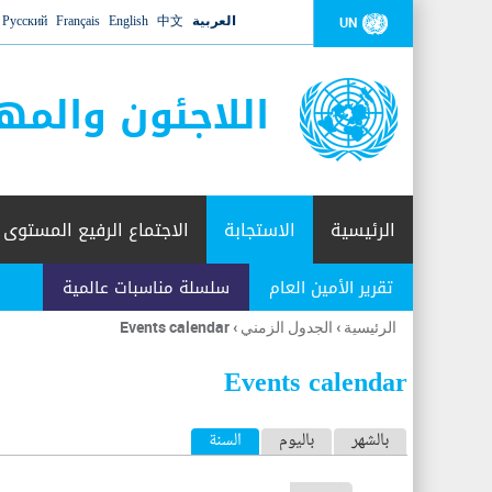
العربية
中文
English
Français
Русский
UN
اللاجئون والمه
الرئيسية
الاستجابة
الاجتماع الرفيع المستوى
تقرير الأمين العام
سلسلة مناسبات عالمية
الرئيسية
›
الجدول الزمني
›
Events calendar
أنت
هنا
Events calendar
ا
بالشهر
باليوم
السنة
(علامة التبويب النشطة)
ل