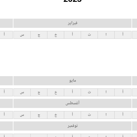
فبراير
أ
ا
ث
أ
خ
ج
س
أ
مايو
أ
ا
ث
أ
خ
ج
س
أ
أغسطس
أ
ا
ث
أ
خ
ج
س
أ
نوفمبر