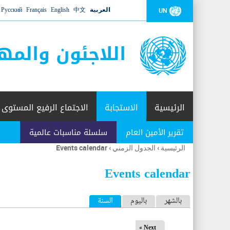
العربية
中文
English
Français
Русский
UN
اللاجئون والمه
الرئيسية
الاستجابة
الاجتماع الرفيع المستوى
تقرير الأمين العام
سلسلة مناسبات عالمية
الرئيسية
›
الجدول الزمني
›
Events calendar
أنت
هنا
Events calendar
ا
بالشهر
باليوم
السنة
(علامة التبويب النشطة)
ل
Next »