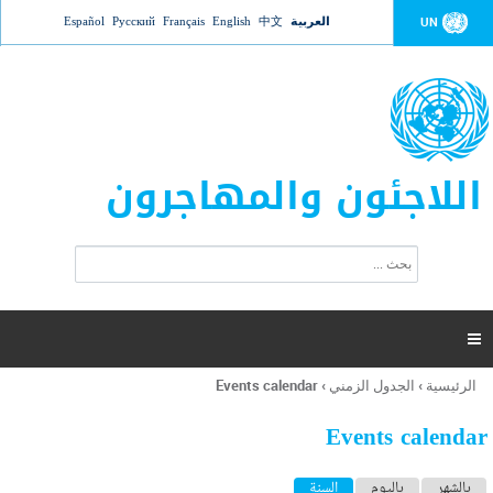
Jump to navigation
العربية
中文
English
Français
Русский
Español
UN
اللاجئون والمهاجرون
ا
ب
س
ح
ت
ث
م
ا

ر
ة
الرئيسية
›
الجدول الزمني
›
Events calendar
أنت
ا
هنا
ل
Events calendar
ب
ح
ا
بالشهر
باليوم
السنة
(علامة التبويب النشطة)
ث