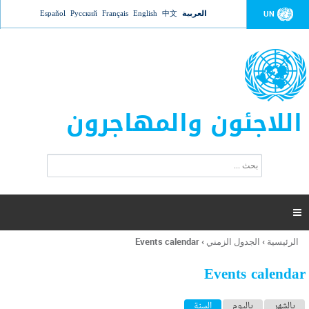
Jump to navigation
العربية
中文
English
Français
Русский
Español
UN
اللاجئون والمهاجرون
ا
ب
س
ح
ت
ث
م
ا

ر
ة
الرئيسية
›
الجدول الزمني
›
Events calendar
أنت
ا
هنا
ل
Events calendar
ب
ح
ا
بالشهر
باليوم
السنة
(علامة التبويب النشطة)
ث