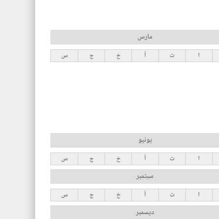
مارس
ا
ث
أ
خ
ج
س
يونيو
ا
ث
أ
خ
ج
س
سبتمبر
ا
ث
أ
خ
ج
س
ديسمبر