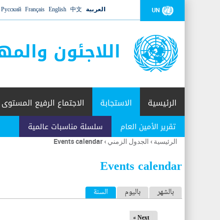
العربية
中文
English
Français
Русский
UN
اللاجئون والمه
الرئيسية
الاستجابة
الاجتماع الرفيع المستوى
تقرير الأمين العام
سلسلة مناسبات عالمية
الرئيسية
›
الجدول الزمني
›
Events calendar
أنت
هنا
Events calendar
ا
بالشهر
باليوم
السنة
(علامة التبويب النشطة)
ل
Next »