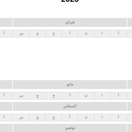
فبراير
أ
ا
ث
أ
خ
ج
س
أ
مايو
أ
ا
ث
أ
خ
ج
س
أ
أغسطس
أ
ا
ث
أ
خ
ج
س
أ
نوفمبر