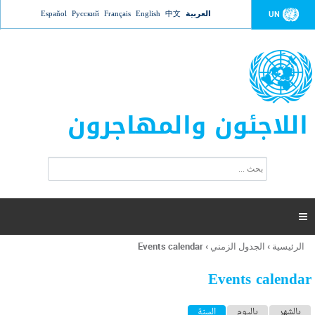
Jump to navigation
العربية
中文
English
Français
Русский
Español
UN
اللاجئون والمهاجرون
ا
ب
س
ح
ت
ث
م
ا

ر
ة
الرئيسية
›
الجدول الزمني
›
Events calendar
أنت
ا
هنا
ل
Events calendar
ب
ح
ا
بالشهر
باليوم
السنة
(علامة التبويب النشطة)
ث