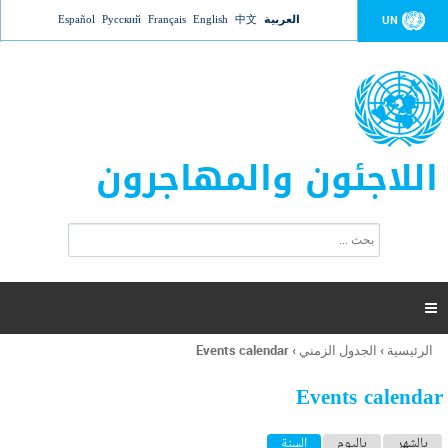
Jump to navigation
العربية
中文
English
Français
Русский
Español
UN
اللاجئون والمهاجرون
ا
ب
س
ح
ت
ث
م
ا

ر
ة
الرئيسية
›
الجدول الزمني
›
Events calendar
أنت
ا
هنا
ل
Events calendar
ب
ح
ا
بالشهر
باليوم
السنة
(علامة التبويب النشطة)
ث