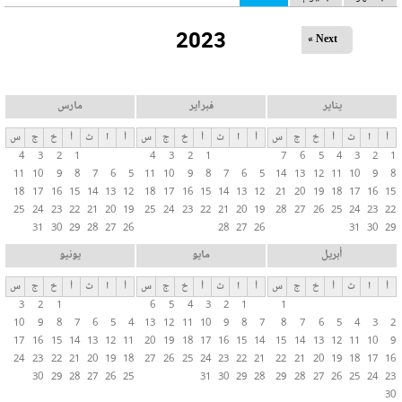
ل
2023
ت
Next »
ب
و
ي
يناير
فبراير
مارس
ب
أ
ا
ث
أ
خ
ج
س
أ
ا
ث
أ
خ
ج
س
أ
ا
ث
أ
خ
ج
س
ا
4
3
2
1
4
3
2
1
7
6
5
4
3
2
1
ت
11
10
9
8
7
6
5
11
10
9
8
7
6
5
14
13
12
11
10
9
8
ا
18
17
16
15
14
13
12
18
17
16
15
14
13
12
21
20
19
18
17
16
15
ل
25
24
23
22
21
20
19
25
24
23
22
21
20
19
28
27
26
25
24
23
22
31
30
29
28
27
26
28
27
26
31
30
29
أ
س
أبريل
مايو
يونيو
ا
أ
ا
ث
أ
خ
ج
س
أ
ا
ث
أ
خ
ج
س
أ
ا
ث
أ
خ
ج
س
س
3
2
1
6
5
4
3
2
1
1
ي
10
9
8
7
6
5
4
13
12
11
10
9
8
7
8
7
6
5
4
3
2
ة
17
16
15
14
13
12
11
20
19
18
17
16
15
14
15
14
13
12
11
10
9
24
23
22
21
20
19
18
27
26
25
24
23
22
21
22
21
20
19
18
17
16
30
29
28
27
26
25
31
30
29
28
29
28
27
26
25
24
23
30