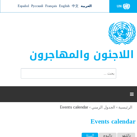
Jump to navigation
العربية
中文
English
Français
Русский
Español
UN
اللاجئون والمهاجرون
ا
ب
س
ح
ت
ث
م
ا

ر
ة
الرئيسية
›
الجدول الزمني
›
Events calendar
أنت
ا
هنا
ل
Events calendar
ب
ح
ا
بالشهر
باليوم
السنة
(علامة التبويب النشطة)
ث