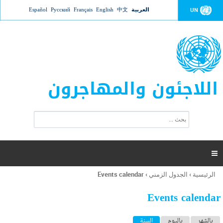
Jump to navigation
العربية
中文
English
Français
Русский
Español
UN
اللاجئون والمهاجرون
ا
ب
س
ح
ت
ث
م
ا

ر
ة
الرئيسية
›
الجدول الزمني
›
Events calendar
أنت
ا
هنا
ل
Events calendar
ب
ح
ا
بالشهر
باليوم
السنة
(علامة التبويب النشطة)
ث