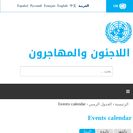
Jump to navigation
العربية
中文
English
Français
Русский
Español
UN
اللاجئون والمهاجرون
ا
ب
س
ح
ت
ث
م
ا

ر
ة
الرئيسية
›
الجدول الزمني
›
Events calendar
أنت
ا
هنا
ل
Events calendar
ب
ح
ا
بالشهر
باليوم
السنة
(علامة التبويب النشطة)
ث