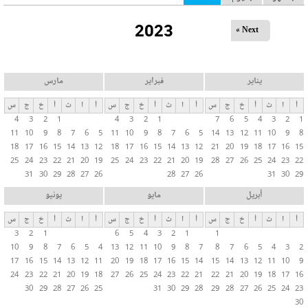
ل
2023
ت
Next »
ب
و
ي
يناير
فبراير
مارس
ب
أ
ا
ث
أ
خ
ج
س
أ
ا
ث
أ
خ
ج
س
أ
ا
ث
أ
خ
ج
س
ا
4
3
2
1
4
3
2
1
7
6
5
4
3
2
1
ت
11
10
9
8
7
6
5
11
10
9
8
7
6
5
14
13
12
11
10
9
8
ا
18
17
16
15
14
13
12
18
17
16
15
14
13
12
21
20
19
18
17
16
15
ل
25
24
23
22
21
20
19
25
24
23
22
21
20
19
28
27
26
25
24
23
22
31
30
29
28
27
26
28
27
26
31
30
29
أ
س
أبريل
مايو
يونيو
ا
أ
ا
ث
أ
خ
ج
س
أ
ا
ث
أ
خ
ج
س
أ
ا
ث
أ
خ
ج
س
س
3
2
1
6
5
4
3
2
1
1
ي
10
9
8
7
6
5
4
13
12
11
10
9
8
7
8
7
6
5
4
3
2
ة
17
16
15
14
13
12
11
20
19
18
17
16
15
14
15
14
13
12
11
10
9
24
23
22
21
20
19
18
27
26
25
24
23
22
21
22
21
20
19
18
17
16
30
29
28
27
26
25
31
30
29
28
29
28
27
26
25
24
23
30