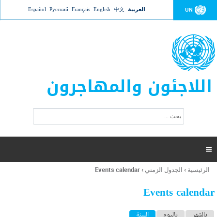
Jump to navigation
العربية
中文
English
Français
Русский
Español
UN
اللاجئون والمهاجرون
ا
ب
س
ح
ت
ث
م
ا

ر
ة
الرئيسية
›
الجدول الزمني
›
Events calendar
أنت
ا
هنا
ل
Events calendar
ب
ح
ا
بالشهر
باليوم
السنة
(علامة التبويب النشطة)
ث