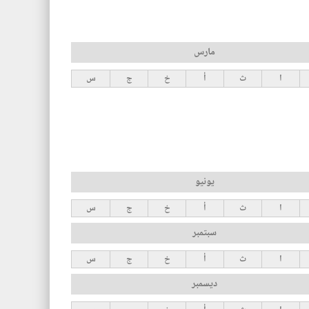
مارس
ا
ث
أ
خ
ج
س
يونيو
ا
ث
أ
خ
ج
س
سبتمبر
ا
ث
أ
خ
ج
س
ديسمبر