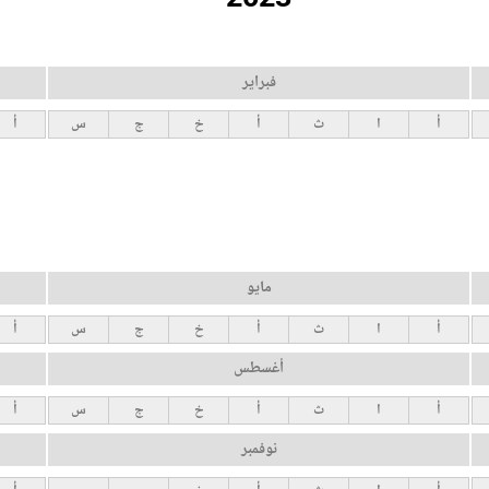
فبراير
أ
ا
ث
أ
خ
ج
س
أ
مايو
أ
ا
ث
أ
خ
ج
س
أ
أغسطس
أ
ا
ث
أ
خ
ج
س
أ
نوفمبر