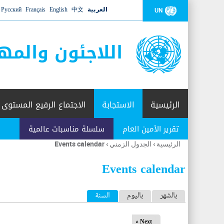
العربية
中文
English
Français
Русский
UN
اللاجئون والمه
الرئيسية
الاستجابة
الاجتماع الرفيع المستوى
تقرير الأمين العام
سلسلة مناسبات عالمية
الرئيسية
›
الجدول الزمني
›
Events calendar
أنت
هنا
Events calendar
ا
بالشهر
باليوم
السنة
(علامة التبويب النشطة)
ل
Next »