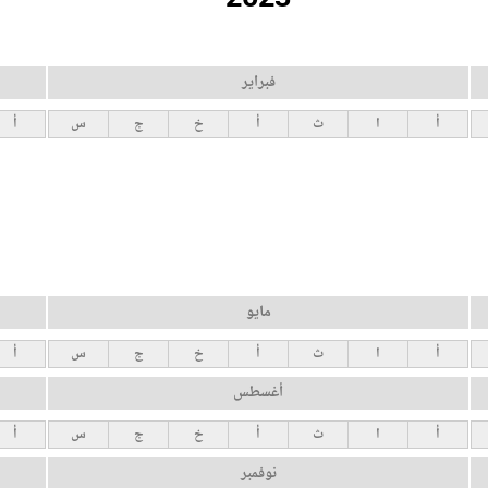
فبراير
أ
ا
ث
أ
خ
ج
س
أ
مايو
أ
ا
ث
أ
خ
ج
س
أ
أغسطس
أ
ا
ث
أ
خ
ج
س
أ
نوفمبر