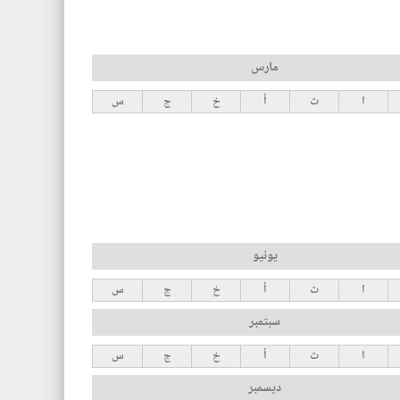
مارس
ا
ث
أ
خ
ج
س
يونيو
ا
ث
أ
خ
ج
س
سبتمبر
ا
ث
أ
خ
ج
س
ديسمبر