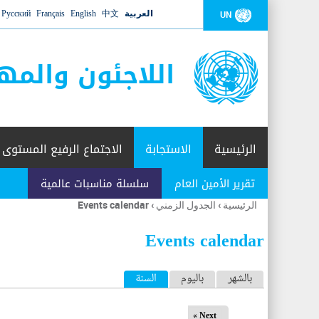
العربية
中文
English
Français
Русский
UN
اللاجئون والمه
الرئيسية
الاستجابة
الاجتماع الرفيع المستوى
تقرير الأمين العام
سلسلة مناسبات عالمية
الرئيسية
›
الجدول الزمني
›
Events calendar
أنت
هنا
Events calendar
ا
بالشهر
باليوم
السنة
(علامة التبويب النشطة)
ل
Next »