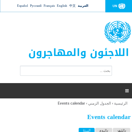
Jump to navigation
العربية
中文
English
Français
Русский
Español
UN
اللاجئون والمهاجرون
ا
ب
س
ح
ت
ث
م
ا

ر
ة
الرئيسية
›
الجدول الزمني
›
Events calendar
أنت
ا
هنا
ل
Events calendar
ب
ح
ا
بالشهر
باليوم
السنة
(علامة التبويب النشطة)
ث