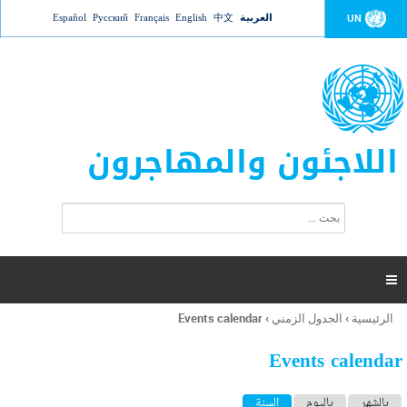
Jump to navigation
العربية
中文
English
Français
Русский
Español
UN
اللاجئون والمهاجرون
ا
ب
س
ح
ت
ث
م
ا

ر
ة
الرئيسية
›
الجدول الزمني
›
Events calendar
أنت
ا
هنا
ل
Events calendar
ب
ح
ا
بالشهر
باليوم
السنة
(علامة التبويب النشطة)
ث