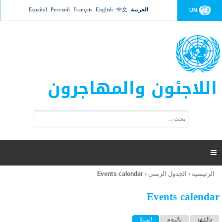
Jump to navigation
العربية
中文
English
Français
Русский
Español
UN
اللاجئون والمهاجرون
ا
ب
س
ح
ت
ث
م
ا

ر
ة
الرئيسية
›
الجدول الزمني
›
Events calendar
أنت
ا
هنا
ل
Events calendar
ب
ح
ا
بالشهر
باليوم
السنة
(علامة التبويب النشطة)
ث