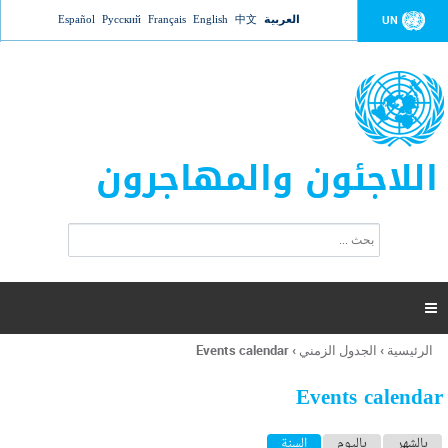
Jump to navigation
العربية
中文
English
Français
Русский
Español
UN
اللاجئون والمهاجرون
ا
ب
س
ح
ت
ث
م
ا

ر
ة
الرئيسية
›
الجدول الزمني
›
Events calendar
أنت
ا
هنا
ل
Events calendar
ب
ح
ا
بالشهر
باليوم
السنة
(علامة التبويب النشطة)
ث