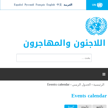
Jump to navigation
العربية
中文
English
Français
Русский
Español
UN
اللاجئون والمهاجرون
ا
ب
س
ح
ت
ث
م
ا

ر
ة
الرئيسية
›
الجدول الزمني
›
Events calendar
أنت
ا
هنا
ل
Events calendar
ب
ح
ا
بالشهر
باليوم
السنة
(علامة التبويب النشطة)
ث