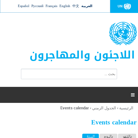
Jump to navigation
العربية
中文
English
Français
Русский
Español
UN
اللاجئون والمهاجرون
ا
ب
س
ح
ت
ث
م
ا

ر
ة
الرئيسية
›
الجدول الزمني
›
Events calendar
أنت
ا
هنا
ل
Events calendar
ب
ح
ا
بالشهر
باليوم
السنة
(علامة التبويب النشطة)
ث