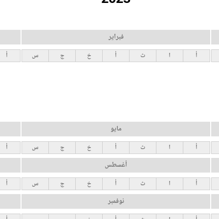
فبراير
أ
ا
ث
أ
خ
ج
س
أ
مايو
أ
ا
ث
أ
خ
ج
س
أ
أغسطس
أ
ا
ث
أ
خ
ج
س
أ
نوفمبر