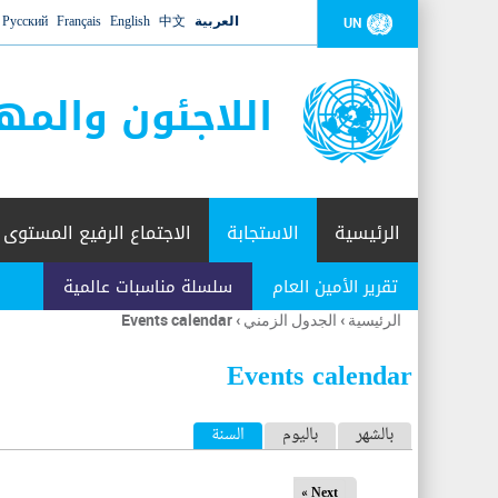
العربية
中文
English
Français
Русский
UN
اللاجئون والمه
الرئيسية
الاستجابة
الاجتماع الرفيع المستوى
تقرير الأمين العام
سلسلة مناسبات عالمية
الرئيسية
›
الجدول الزمني
›
Events calendar
أنت
هنا
Events calendar
ا
بالشهر
باليوم
السنة
(علامة التبويب النشطة)
ل
Next »