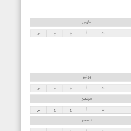
مارس
ا
ث
أ
خ
ج
س
يونيو
ا
ث
أ
خ
ج
س
سبتمبر
ا
ث
أ
خ
ج
س
ديسمبر