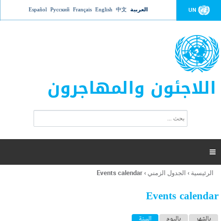
Jump to navigation
العربية
中文
English
Français
Русский
Español
UN
اللاجئون والمهاجرون
ا
ب
س
ح
ت
ث
م
ا

ر
ة
الرئيسية
›
الجدول الزمني
›
Events calendar
أنت
ا
هنا
ل
Events calendar
ب
ح
ا
بالشهر
باليوم
السنة
(علامة التبويب النشطة)
ث