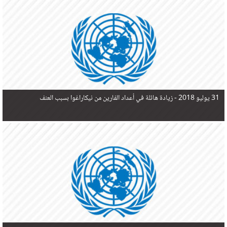
في البحر المتوسط هذا العام، أثناء محاولتهم الوصول إلى أوروبا، ليتجاوز ألفي شخص بعد العثور على
جثث 17 شخصا قبالة السواحل الإسبانية.
31 يوليو 2018 -
زيادة هائلة في أعداد الفارين من نيكاراغوا بسبب العنف