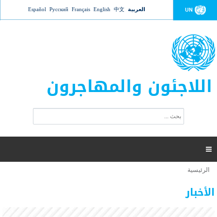
Jump to navigation
العربية
中文
English
Français
Русский
Español
UN
اللاجئون والمهاجرون
ا
ب
س
ح
ت
ث
م
ا

ر
ة
الرئيسية
أنت
ا
عدد القتلى في البحر المتوسط يتجاوز 2000 شخص ​​هذا
06 نوفمبر 2018 -
هنا
ل
الأخبار
العام
ب
ح
أعلنت مفوضية الأمم المتحدة السامية لشؤون اللاجئين عن ارتفاع عدد الأشخاص الذين لقوا حتفهم
ث