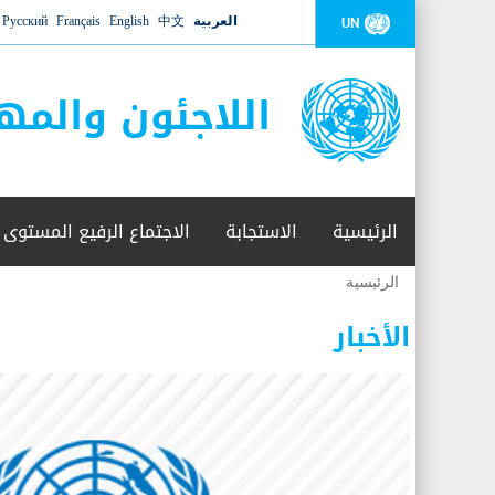
العربية
中文
English
Français
Русский
UN
اللاجئون والمه
الرئيسية
الاستجابة
الاجتماع الرفيع المستوى
الرئيسية
أنت
هنا
الأخبار
عدد القتلى في البحر المتوسط يتجاوز 2000 شخص ​​هذا العام
06 نوفمبر 2018 -
أعلنت مفوضية الأمم المتحدة السامية لشؤون اللاجئين عن ارتفاع عدد الأشخاص الذين لقوا 