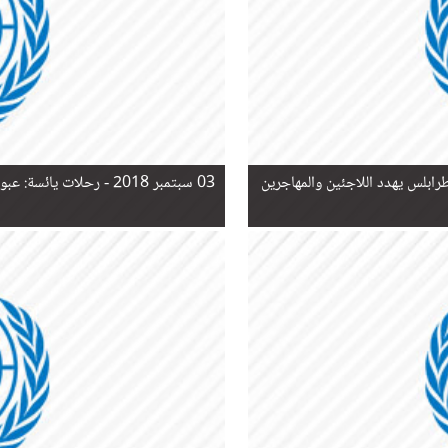
03 سبتمبر 2018 -
رحلات يائسة: عبو