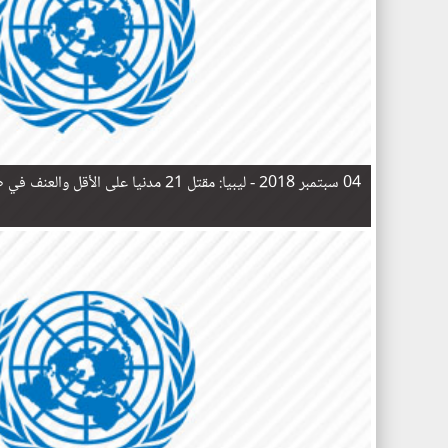
04 سبتمبر 2018 -
ليبيا: مقتل 21 مدنيا على الأقل والعنف في طرابلس يهدد اللاجئين والمهاجرين
ا
ل
ص
ف
ح
ا
ت