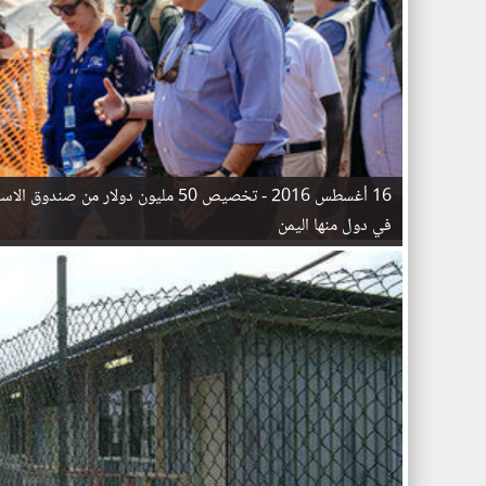
16 أغسطس 2016 -
تخصيص 50 مليون دولار من صندوق ال
في دول منها اليمن
ا
ل
ص
ف
ح
ا
ت