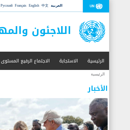
العربية
中文
English
Français
Русский
UN
اللاجئون والمه
الرئيسية
الاستجابة
الاجتماع الرفيع المستوى
الرئيسية
أنت
هنا
الأخبار
عدد القتلى في البحر المتوسط يتجاوز 2000 شخص ​​هذا العام
06 نوفمبر 2018 -
أعلنت مفوضية الأمم المتحدة السامية لشؤون اللاجئين عن ارتفاع عدد الأشخاص الذين لقوا 