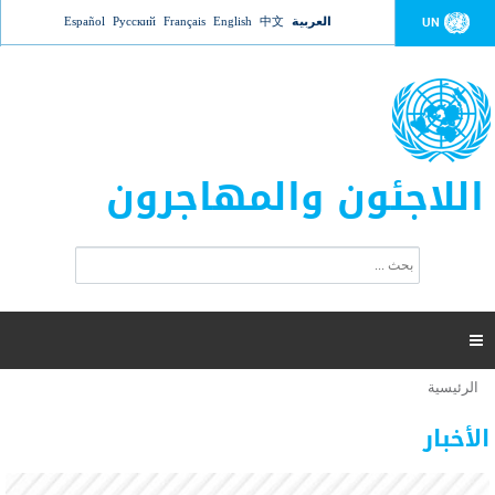
Jump to navigation
العربية
中文
English
Français
Русский
Español
UN
اللاجئون والمهاجرون
ا
ب
س
ح
ت
ث
م
ا

ر
ة
الرئيسية
أنت
ا
عدد القتلى في البحر المتوسط يتجاوز 2000 شخص ​​هذا
06 نوفمبر 2018 -
هنا
ل
الأخبار
العام
ب
ح
أعلنت مفوضية الأمم المتحدة السامية لشؤون اللاجئين عن ارتفاع عدد الأشخاص الذين لقوا حتفهم
ث