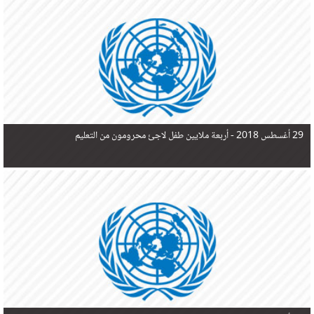
في البحر المتوسط هذا العام، أثناء محاولتهم الوصول إلى أوروبا، ليتجاوز ألفي شخص بعد العثور على
جثث 17 شخصا قبالة السواحل الإسبانية.
29 أغسطس 2018 -
أربعة ملايين طفل لاجئ محرومون من التعليم