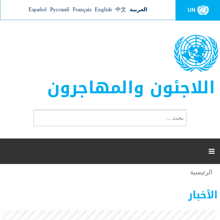
Jump to navigation
العربية
中文
English
Français
Русский
Español
UN
اللاجئون والمهاجرون
ا
ب
س
ح
ت
ث
م
ا

ر
ة
الرئيسية
أنت
ا
عدد القتلى في البحر المتوسط يتجاوز 2000 شخص ​​هذا
06 نوفمبر 2018 -
هنا
ل
الأخبار
العام
ب
ح
أعلنت مفوضية الأمم المتحدة السامية لشؤون اللاجئين عن ارتفاع عدد الأشخاص الذين لقوا حتفهم
ث