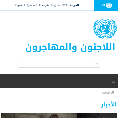
Jump to navigation
العربية
中文
English
Français
Русский
Español
UN
اللاجئون والمهاجرون
ا
ب
س
ح
ت
ث
م
ا

ر
ة
الرئيسية
أنت
ا
عدد القتلى في البحر المتوسط يتجاوز 2000 شخص ​​هذا
06 نوفمبر 2018 -
هنا
ل
الأخبار
العام
ب
ح
أعلنت مفوضية الأمم المتحدة السامية لشؤون اللاجئين عن ارتفاع عدد الأشخاص الذين لقوا حتفهم
ث