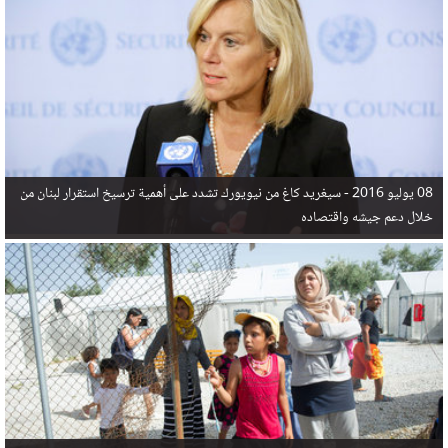
في البحر المتوسط هذا العام، أثناء محاولتهم الوصول إلى أوروبا، ليتجاوز ألفي شخص بعد العثور على
جثث 17 شخصا قبالة السواحل الإسبانية.
08 يوليو 2016 -
سيغريد كاغ من نيويورك تشدد على أهمية ترسيخ استقرار لبنان من
خلال دعم جيشه واقتصاده