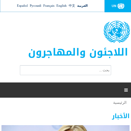
Jump to navigation
العربية
中文
English
Français
Русский
Español
UN
اللاجئون والمهاجرون
ا
ب
س
ح
ت
ث
م
ا

ر
ة
الرئيسية
أنت
ا
عدد القتلى في البحر المتوسط يتجاوز 2000 شخص ​​هذا
06 نوفمبر 2018 -
هنا
ل
الأخبار
العام
ب
ح
أعلنت مفوضية الأمم المتحدة السامية لشؤون اللاجئين عن ارتفاع عدد الأشخاص الذين لقوا حتفهم
ث