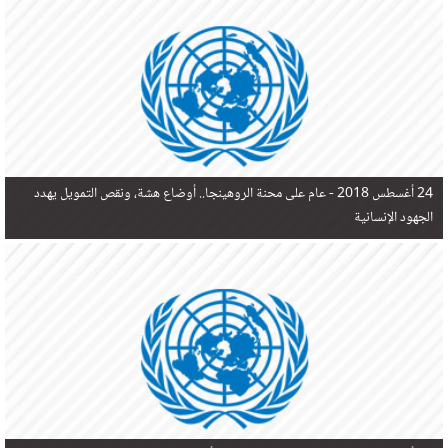
في البحر المتوسط هذا العام، أثناء محاولتهم الوصول إلى أوروبا، ليتجاوز ألفي شخص بعد العثور على
جثث 17 شخصا قبالة السواحل الإسبانية.
24 أغسطس 2018 -
عام على محنة الروهينجا.. أوضاع هشة، ونقص التمويل يهدد
الجهود الإنسانية