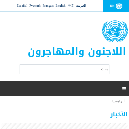
Jump to navigation
العربية
中文
English
Français
Русский
Español
UN
اللاجئون والمهاجرون
ا
ب
س
ح
ت
ث
م
ا

ر
ة
الرئيسية
أنت
ا
عدد القتلى في البحر المتوسط يتجاوز 2000 شخص ​​هذا
06 نوفمبر 2018 -
هنا
ل
الأخبار
العام
ب
ح
أعلنت مفوضية الأمم المتحدة السامية لشؤون اللاجئين عن ارتفاع عدد الأشخاص الذين لقوا حتفهم
ث