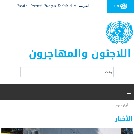
Jump to navigation
العربية
中文
English
Français
Русский
Español
UN
اللاجئون والمهاجرون
ا
ب
س
ح
ت
ث
م
ا

ر
ة
الرئيسية
أنت
ا
عدد القتلى في البحر المتوسط يتجاوز 2000 شخص ​​هذا
06 نوفمبر 2018 -
هنا
ل
الأخبار
العام
ب
ح
أعلنت مفوضية الأمم المتحدة السامية لشؤون اللاجئين عن ارتفاع عدد الأشخاص الذين لقوا حتفهم
ث