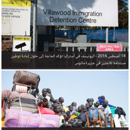
في البحر المتوسط هذا العام، أثناء محاولتهم الوصول إلى أوروبا، ليتجاوز ألفي شخص بعد العثور على
جثث 17 شخصا قبالة السواحل الإسبانية.
18 أغسطس 2016 -
اليونيسف في أستراليا تؤكد الحاجة إلى حلول إعادة توطين
مستدامة للاجئين في جزيرة مانوس