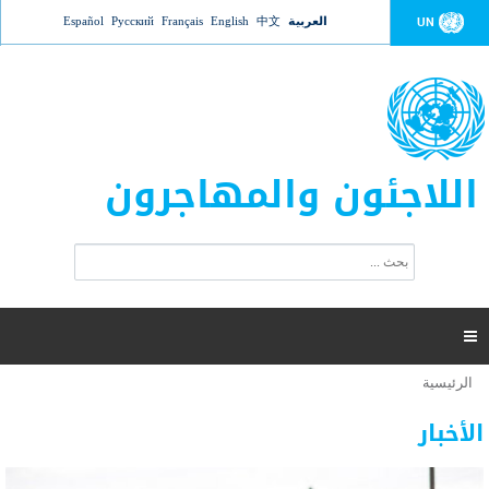
Jump to navigation
العربية
中文
English
Français
Русский
Español
UN
اللاجئون والمهاجرون
ا
ب
س
ح
ت
ث
م
ا

ر
ة
الرئيسية
أنت
ا
عدد القتلى في البحر المتوسط يتجاوز 2000 شخص ​​هذا
06 نوفمبر 2018 -
هنا
ل
الأخبار
العام
ب
ح
أعلنت مفوضية الأمم المتحدة السامية لشؤون اللاجئين عن ارتفاع عدد الأشخاص الذين لقوا حتفهم
ث