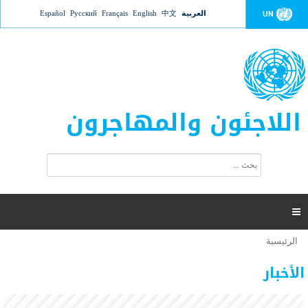
Jump to navigation
العربية
中文
English
Français
Русский
Español
UN
اللاجئون والمهاجرون
ا
ب
س
ح
ت
ث
م
ا

ر
ة
الرئيسية
أنت
ا
عدد القتلى في البحر المتوسط يتجاوز 2000 شخص ​​هذا
06 نوفمبر 2018 -
هنا
ل
الأخبار
العام
ب
ح
أعلنت مفوضية الأمم المتحدة السامية لشؤون اللاجئين عن ارتفاع عدد الأشخاص الذين لقوا حتفهم
ث