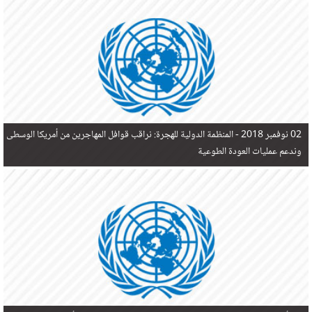
في البحر المتوسط هذا العام، أثناء محاولتهم الوصول إلى أوروبا، ليتجاوز ألفي شخص بعد العثور على
جثث 17 شخصا قبالة السواحل الإسبانية.
02 نوفمبر 2018 -
المنظمة الدولية للهجرة: نراقب قوافل المهاجرين من أمريكا الوسطى
وندعم عمليات العودة الطوعية