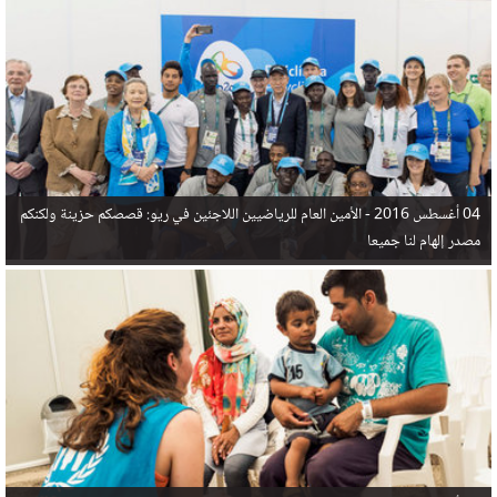
في البحر المتوسط هذا العام، أثناء محاولتهم الوصول إلى أوروبا، ليتجاوز ألفي شخص بعد العثور على
جثث 17 شخصا قبالة السواحل الإسبانية.
04 أغسطس 2016 -
الأمين العام للرياضيين اللاجئين في ريو: قصصكم حزينة ولكنكم
مصدر إلهام لنا جميعا