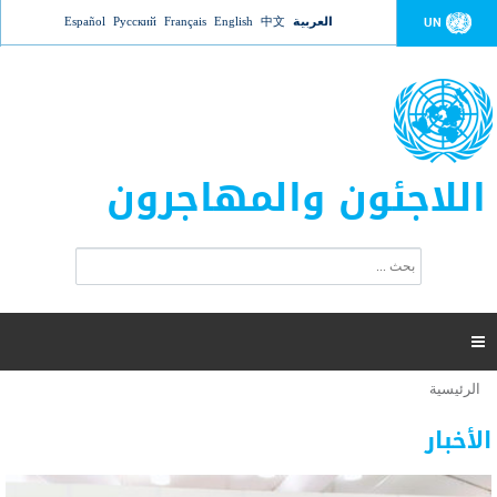
Jump to navigation
العربية
中文
English
Français
Русский
Español
UN
اللاجئون والمهاجرون
ا
ب
س
ح
ت
ث
م
ا

ر
ة
الرئيسية
أنت
ا
عدد القتلى في البحر المتوسط يتجاوز 2000 شخص ​​هذا
06 نوفمبر 2018 -
هنا
ل
الأخبار
العام
ب
ح
أعلنت مفوضية الأمم المتحدة السامية لشؤون اللاجئين عن ارتفاع عدد الأشخاص الذين لقوا حتفهم
ث