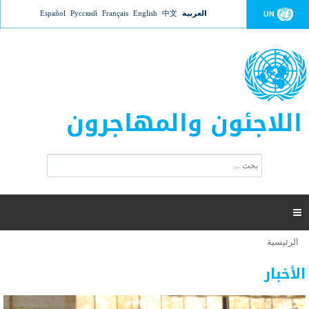
Jump to navigation
العربية
中文
English
Français
Русский
Español
UN
اللاجئون والمهاجرون
ا
ب
س
ح
ت
ث
م
ا

ر
ة
الرئيسية
أنت
ا
عدد القتلى في البحر المتوسط يتجاوز 2000 شخص ​​هذا
06 نوفمبر 2018 -
هنا
ل
الأخبار
العام
ب
ح
أعلنت مفوضية الأمم المتحدة السامية لشؤون اللاجئين عن ارتفاع عدد الأشخاص الذين لقوا حتفهم
ث