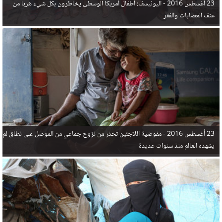
23 أغسطس 2016 -
اليونيسف: أطفال أمريكا الوسطى يخاطرون بكل شيء هربا من
عنف العصابات والفقر
23 أغسطس 2016 -
مفوضية اللاجئين تحذر من نزوح جماعي من الموصل على نطاق لم
يشهده العالم منذ سنوات عديدة