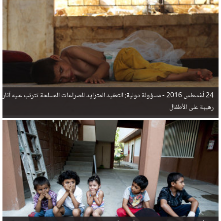
في البحر المتوسط هذا العام، أثناء محاولتهم الوصول إلى أوروبا، ليتجاوز ألفي شخص بعد العثور على
جثث 17 شخصا قبالة السواحل الإسبانية.
24 أغسطس 2016 -
مسؤولة دولية: التعقيد المتزايد للصراعات المسلحة تترتب عليه آثار
رهيبة على الأطفال