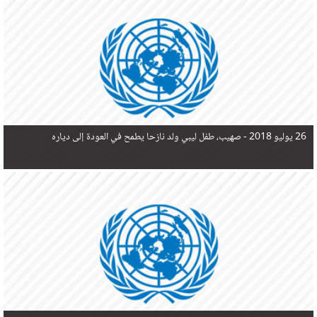
في البحر المتوسط هذا العام، أثناء محاولتهم الوصول إلى أوروبا، ليتجاوز ألفي شخص بعد العثور على
جثث 17 شخصا قبالة السواحل الإسبانية.
26 يوليو 2018 -
صهيب، طفل ليبي ولد نازحا يطمح في العودة إلى دياره