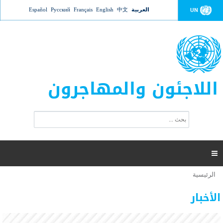
Jump to navigation
العربية
中文
English
Français
Русский
Español
UN
اللاجئون والمهاجرون
ا
ب
س
ح
ت
ث
م
ا

ر
ة
الرئيسية
أنت
ا
عدد القتلى في البحر المتوسط يتجاوز 2000 شخص ​​هذا
06 نوفمبر 2018 -
هنا
ل
الأخبار
العام
ب
ح
أعلنت مفوضية الأمم المتحدة السامية لشؤون اللاجئين عن ارتفاع عدد الأشخاص الذين لقوا حتفهم
ث