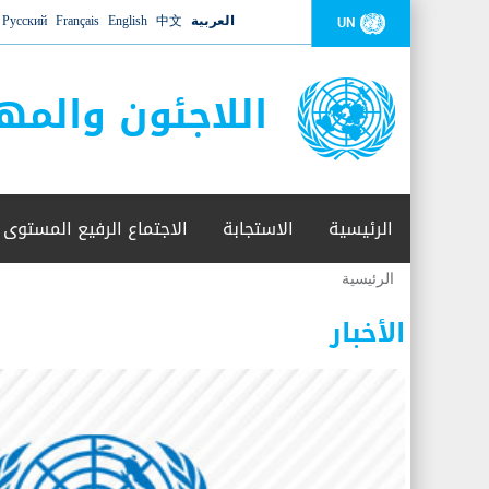
العربية
中文
English
Français
Русский
UN
اللاجئون والمه
الرئيسية
الاستجابة
الاجتماع الرفيع المستوى
الرئيسية
أنت
هنا
الأخبار
عدد القتلى في البحر المتوسط يتجاوز 2000 شخص ​​هذا العام
06 نوفمبر 2018 -
أعلنت مفوضية الأمم المتحدة السامية لشؤون اللاجئين عن ارتفاع عدد الأشخاص الذين لقوا 