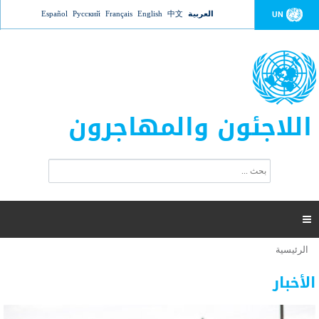
Jump to navigation
العربية
中文
English
Français
Русский
Español
UN
اللاجئون والمهاجرون
ا
ب
س
ح
ت
ث
م
ا

ر
ة
الرئيسية
أنت
ا
عدد القتلى في البحر المتوسط يتجاوز 2000 شخص ​​هذا
06 نوفمبر 2018 -
هنا
ل
الأخبار
العام
ب
ح
أعلنت مفوضية الأمم المتحدة السامية لشؤون اللاجئين عن ارتفاع عدد الأشخاص الذين لقوا حتفهم
ث