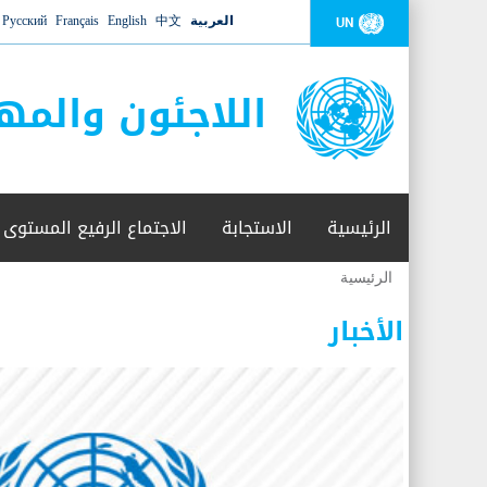
العربية
中文
English
Français
Русский
UN
اللاجئون والمه
الرئيسية
الاستجابة
الاجتماع الرفيع المستوى
الرئيسية
أنت
هنا
الأخبار
عدد القتلى في البحر المتوسط يتجاوز 2000 شخص ​​هذا العام
06 نوفمبر 2018 -
أعلنت مفوضية الأمم المتحدة السامية لشؤون اللاجئين عن ارتفاع عدد الأشخاص الذين لقوا 