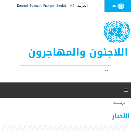
Jump to navigation
العربية
中文
English
Français
Русский
Español
UN
اللاجئون والمهاجرون
ا
ب
س
ح
ت
ث
م
ا

ر
ة
الرئيسية
أنت
ا
عدد القتلى في البحر المتوسط يتجاوز 2000 شخص ​​هذا
06 نوفمبر 2018 -
هنا
ل
الأخبار
العام
ب
ح
أعلنت مفوضية الأمم المتحدة السامية لشؤون اللاجئين عن ارتفاع عدد الأشخاص الذين لقوا حتفهم
ث