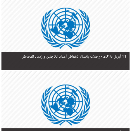
في البحر المتوسط هذا العام، أثناء محاولتهم الوصول إلى أوروبا، ليتجاوز ألفي شخص بعد العثور على
جثث 17 شخصا قبالة السواحل الإسبانية.
11 أبريل 2018 -
رحلات بائسة: انخفاض أعداد اللاجئين وازدياد المخاطر