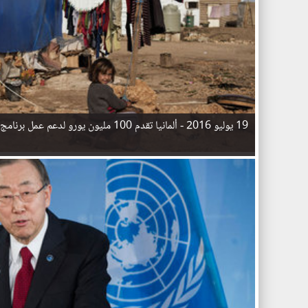
19 يوليو 2016 -
ألمانيا تقدم 100 مليون يورو لدعم عمل برنامج الأغذية العالمي في لبنان
ا
ل
ص
ف
ح
ا
ت