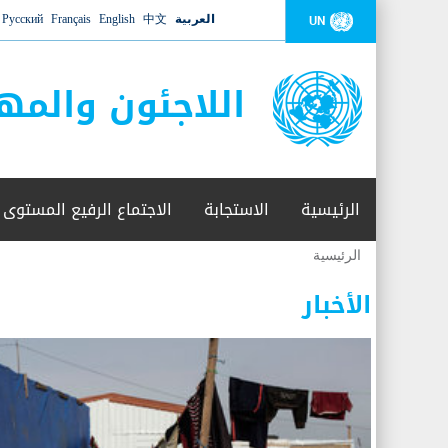
العربية
中文
English
Français
Русский
UN
اللاجئون والمه
الرئيسية
الاستجابة
الاجتماع الرفيع المستوى
الرئيسية
أنت
هنا
الأخبار
عدد القتلى في البحر المتوسط يتجاوز 2000 شخص ​​هذا العام
06 نوفمبر 2018 -
أعلنت مفوضية الأمم المتحدة السامية لشؤون اللاجئين عن ارتفاع عدد الأشخاص الذين لقوا 