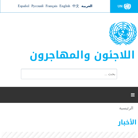
Jump to navigation
العربية
中文
English
Français
Русский
Español
UN
اللاجئون والمهاجرون
ا
ب
س
ح
ت
ث
م
ا

ر
ة
الرئيسية
أنت
ا
عدد القتلى في البحر المتوسط يتجاوز 2000 شخص ​​هذا
06 نوفمبر 2018 -
هنا
ل
الأخبار
العام
ب
ح
أعلنت مفوضية الأمم المتحدة السامية لشؤون اللاجئين عن ارتفاع عدد الأشخاص الذين لقوا حتفهم
ث