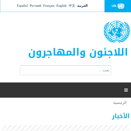
Jump to navigation
العربية
中文
English
Français
Русский
Español
UN
اللاجئون والمهاجرون
ا
ب
س
ح
ت
ث
م
ا

ر
ة
الرئيسية
أنت
ا
عدد القتلى في البحر المتوسط يتجاوز 2000 شخص ​​هذا
06 نوفمبر 2018 -
هنا
ل
الأخبار
العام
ب
ح
أعلنت مفوضية الأمم المتحدة السامية لشؤون اللاجئين عن ارتفاع عدد الأشخاص الذين لقوا حتفهم
ث