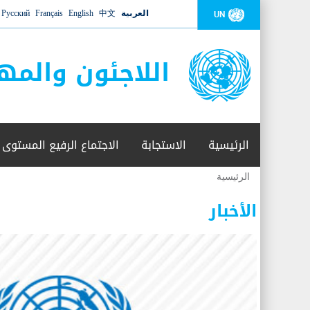
العربية
中文
English
Français
Русский
UN
اللاجئون والمه
الرئيسية
الاستجابة
الاجتماع الرفيع المستوى
الرئيسية
أنت
هنا
الأخبار
عدد القتلى في البحر المتوسط يتجاوز 2000 شخص ​​هذا العام
06 نوفمبر 2018 -
أعلنت مفوضية الأمم المتحدة السامية لشؤون اللاجئين عن ارتفاع عدد الأشخاص الذين لقوا 