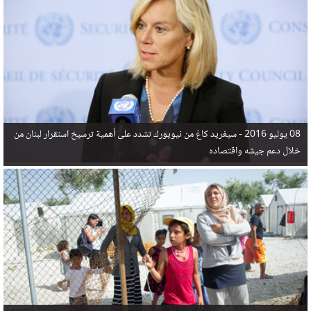
في البحر المتوسط هذا العام، أثناء محاولتهم الوصول إلى أوروبا، ليتجاوز ألفي شخص بعد العثور على
جثث 17 شخصا قبالة السواحل الإسبانية.
08 يوليو 2016 -
سيغريد كاغ من نيويورك تشدد على أهمية ترسيخ استقرار لبنان من
خلال دعم جيشه واقتصاده