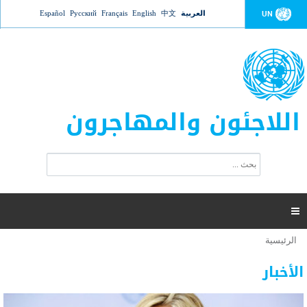
Jump to navigation
العربية
中文
English
Français
Русский
Español
UN
اللاجئون والمهاجرون
ا
ب
س
ح
ت
ث
م
ا

ر
ة
الرئيسية
أنت
ا
عدد القتلى في البحر المتوسط يتجاوز 2000 شخص ​​هذا
06 نوفمبر 2018 -
هنا
ل
الأخبار
العام
ب
ح
أعلنت مفوضية الأمم المتحدة السامية لشؤون اللاجئين عن ارتفاع عدد الأشخاص الذين لقوا حتفهم
ث