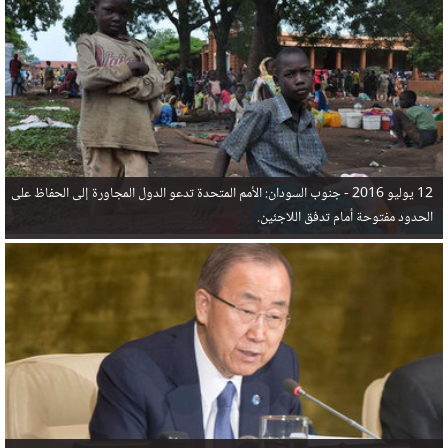
في البحر المتوسط هذا العام، أثناء محاولتهم الوصول إلى أوروبا، ليتجاوز ألفي شخص بعد العثور على
جثث 17 شخصا قبالة السواحل الإسبانية.
12 يوليو 2016 -
جنوب السودان: الأمم المتحدة تدعو الدول المجاورة إلى الحفاظ على
الحدود مفتوحة أمام تدفق اللاجئين.