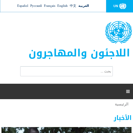
Jump to navigation
العربية
中文
English
Français
Русский
Español
UN
اللاجئون والمهاجرون
ا
ب
س
ح
ت
ث
م
ا

ر
ة
الرئيسية
أنت
ا
عدد القتلى في البحر المتوسط يتجاوز 2000 شخص ​​هذا
06 نوفمبر 2018 -
هنا
ل
الأخبار
العام
ب
ح
أعلنت مفوضية الأمم المتحدة السامية لشؤون اللاجئين عن ارتفاع عدد الأشخاص الذين لقوا حتفهم
ث