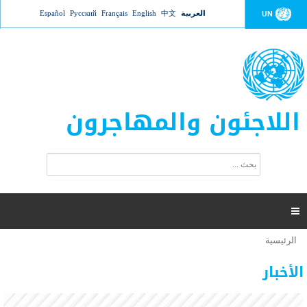
Jump to navigation
العربية
中文
English
Français
Русский
Español
UN
اللاجئون والمهاجرون
ا
ب
س
ح
ت
ث
م
ا

ر
ة
الرئيسية
أنت
ا
عدد القتلى في البحر المتوسط يتجاوز 2000 شخص ​​هذا
06 نوفمبر 2018 -
هنا
ل
الأخبار
العام
ب
ح
أعلنت مفوضية الأمم المتحدة السامية لشؤون اللاجئين عن ارتفاع عدد الأشخاص الذين لقوا حتفهم
ث