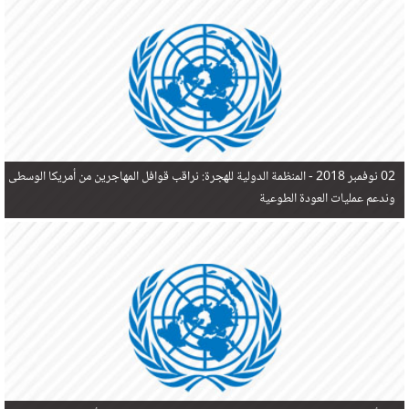
في البحر المتوسط هذا العام، أثناء محاولتهم الوصول إلى أوروبا، ليتجاوز ألفي شخص بعد العثور على
جثث 17 شخصا قبالة السواحل الإسبانية.
02 نوفمبر 2018 -
المنظمة الدولية للهجرة: نراقب قوافل المهاجرين من أمريكا الوسطى
وندعم عمليات العودة الطوعية