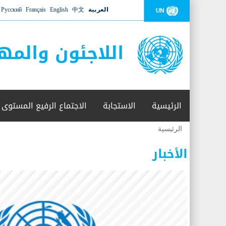
العربية
中文
English
Français
Русский
UN
اللاجئون والمه
الرئيسية
الاستجابة
الاجتماع الرفيع المستوى
الرئيسية
أنت
هنا
الأخبار
عدد القتلى في البحر المتوسط يتجاوز 2000 شخص ​​هذا العام
06 نوفمبر 2018 -
أعلنت مفوضية الأمم المتحدة السامية لشؤون اللاجئين عن ارتفاع عدد الأشخاص الذين لقوا 