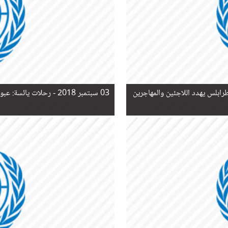
03 سبتمبر 2018 -
رحلات يائسة: عبو