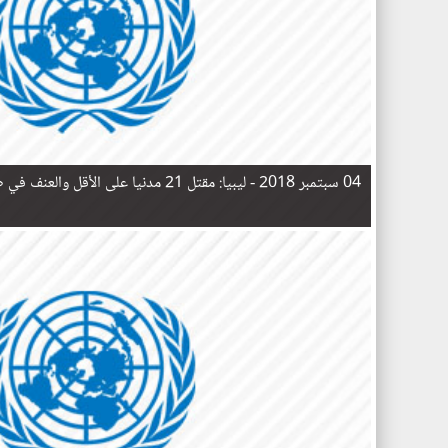
04 سبتمبر 2018 -
ليبيا: مقتل 21 مدنيا على الأقل والعنف في طرابلس يهدد اللاجئين والمهاجرين
ا
ل
ص
ف
ح
ا
ت