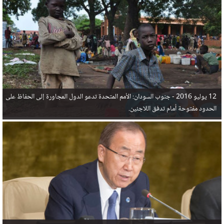
في البحر المتوسط هذا العام، أثناء محاولتهم الوصول إلى أوروبا، ليتجاوز ألفي شخص بعد العثور على
جثث 17 شخصا قبالة السواحل الإسبانية.
12 يوليو 2016 -
جنوب السودان: الأمم المتحدة تدعو الدول المجاورة إلى الحفاظ على
الحدود مفتوحة أمام تدفق اللاجئين.