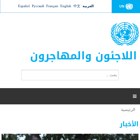
Jump to navigation
العربية
中文
English
Français
Русский
Español
UN
اللاجئون والمهاجرون
ا
ب
س
ح
ت
ث
م
ا

ر
ة
الرئيسية
أنت
ا
عدد القتلى في البحر المتوسط يتجاوز 2000 شخص ​​هذا
06 نوفمبر 2018 -
هنا
ل
الأخبار
العام
ب
ح
أعلنت مفوضية الأمم المتحدة السامية لشؤون اللاجئين عن ارتفاع عدد الأشخاص الذين لقوا حتفهم
ث